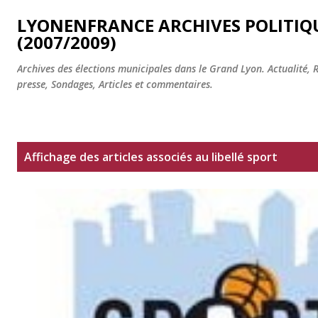
Accéder au contenu principal
LYONENFRANCE ARCHIVES POLITIQ
(2007/2009)
Archives des élections municipales dans le Grand Lyon. Actualité, 
presse, Sondages, Articles et commentaires.
A
Affichage des articles associés au libellé
sport
r
t
i
c
l
e
s